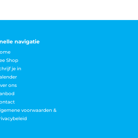
nelle navigatie
ome
ee Shop
hrijf je in
alender
ver ons
anbod
ontact
lgemene voorwaarden &
rivacybeleid