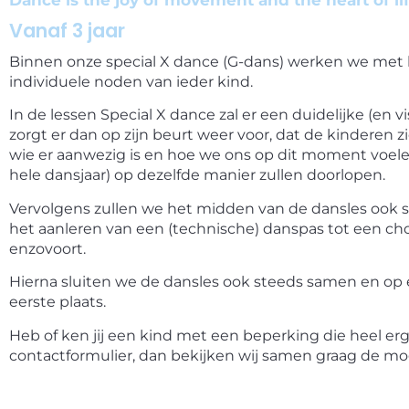
Dance is the joy of movement and the heart of li
Vanaf 3 jaar
Binnen onze special X dance (G-dans) werken we met 
individuele noden van ieder kind.
I
n de lessen Special X dance zal er een duidelijke (en v
zorgt er dan op zijn beurt weer voor, dat de kindere
wie er aanwezig is en hoe we ons op dit moment voele
hele dansjaar) op dezelfde manier zullen doorlopen.
Vervolgens zullen we het midden van de dansles ook 
het aanleren van een (technische) danspas tot een ch
enzovoort.
Hierna sluiten we de dansles ook steeds samen en op e
eerste plaats.
Heb of ken jij een kind met een beperking die heel er
contactformulier, dan bekijken wij samen graag de mo