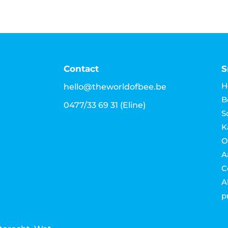
Contact
S
H
hello@theworldofbee.be
B
0477/33 69 31
(Eline)
Sc
K
O
A
C
A
p