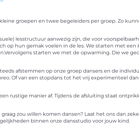
fe
kleine groepen en twee begeleiders per groep. Zo kun
isuele) lesstructuur aanwezig zijn, die voor voorspelbaarh
n zich op hun gemak voelen in de les. We starten met ee
n.
Vervolgens starten we met de opwarming. Die
we ged
steeds afstemmen op onze groep dansers en de individu
oreo. Of van een stopdans tot het vrij experimenteel da
en rustige manier af. Tijdens de afsluiting staat ontpr
g graag zou willen komen dansen? Laat het ons dan zeke
gelijkheden binnen onze dansstudio voor jouw kind.